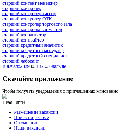
старший контент-менеджер
старший контролер
старший контролер-кассир
старший контролер ОТК
старший контролер торгового зала
старший контрольный мастер
старший координатор
старший копирайтер
старший кредитный аналитик
старший кредитный менеджер
старший кредитный специалист
старший лаборант
В начало
28
29
30
31
32
...
36
дальше
Скачайте приложение
Чтобы получать уведомления о приглашениях мгновенно
HeadHunter
Размещение вакансий
Поиск по резюме
О компании
Наши вакансии