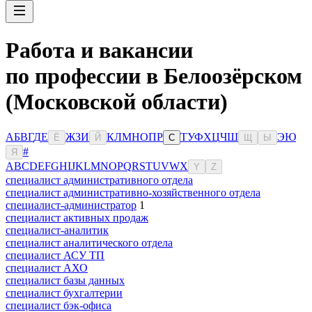
Работа и вакансии
по профессии в Белоозёрском
(Московской области)
А
Б
В
Г
Д
Е
Ж
З
И
К
Л
М
Н
О
П
Р
Т
У
Ф
Х
Ц
Ч
Ш
Э
Ю
Ё
Й
С
Щ
Ы
#
Я
A
B
C
D
E
F
G
H
I
J
K
L
M
N
O
P
Q
R
S
T
U
V
W
X
Y
Z
специалист административного отдела
специалист административно-хозяйственного отдела
специалист-администратор
1
специалист активных продаж
специалист-аналитик
специалист аналитического отдела
специалист АСУ ТП
специалист АХО
специалист базы данных
специалист бухгалтерии
специалист бэк-офиса