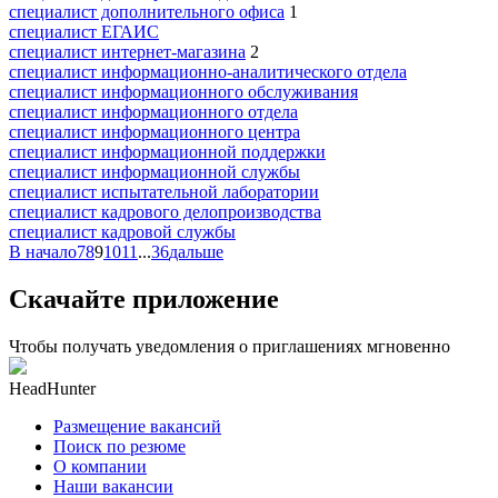
специалист дополнительного офиса
1
специалист ЕГАИС
специалист интернет-магазина
2
специалист информационно-аналитического отдела
специалист информационного обслуживания
специалист информационного отдела
специалист информационного центра
специалист информационной поддержки
специалист информационной службы
специалист испытательной лаборатории
специалист кадрового делопроизводства
специалист кадровой службы
В начало
7
8
9
10
11
...
36
дальше
Скачайте приложение
Чтобы получать уведомления о приглашениях мгновенно
HeadHunter
Размещение вакансий
Поиск по резюме
О компании
Наши вакансии