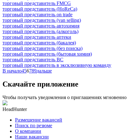
торговый представитель FMCG
торговый представитель (HoReCa)
торговый представитель on trade
торговый представитель (van selling)
торговый представитель автохимия
торговый представитель (алкоголь)
торговый представитель аптеки
торговый представитель (бакалея)
торговый представитель (без поиска)
торговый представитель (бытовая химия)
торговый представитель ВС
торговый представитель в эксклюзивную команду
В начало
4
5
6
7
8
9
дальше
Скачайте приложение
Чтобы получать уведомления о приглашениях мгновенно
HeadHunter
Размещение вакансий
Поиск по резюме
О компании
Наши вакансии