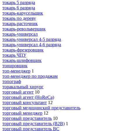
токарь 5 разряда
токарь 6 разряда
токарь-карусельщик
токарь по дереву
токарь-расточник
токарь-револьверщик
токарь-универсал
токарь-универсал 4-5 разряда
токарь-универсал 4-6 разряда
токарь-фрезеровщик
токарь ЧПУ
токарь-шлифовщик
тонировщик
топ-менеджер
1
топ-менеджер по продажам
топограф
торакальный хирург
торговый агент
10
торговый агент (HoReCa)
торговый консультант
12
торговый медицинский представитель
торговый менеджер
12
торговый представитель
10
торговый представитель (B2B)
1
торговый представитель BC