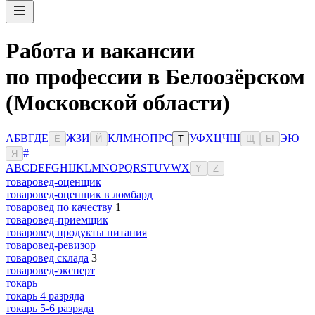
Работа и вакансии
по профессии в Белоозёрском
(Московской области)
А
Б
В
Г
Д
Е
Ж
З
И
К
Л
М
Н
О
П
Р
С
У
Ф
Х
Ц
Ч
Ш
Э
Ю
Ё
Й
Т
Щ
Ы
#
Я
A
B
C
D
E
F
G
H
I
J
K
L
M
N
O
P
Q
R
S
T
U
V
W
X
Y
Z
товаровед-оценщик
товаровед-оценщик в ломбард
товаровед по качеству
1
товаровед-приемщик
товаровед продукты питания
товаровед-ревизор
товаровед склада
3
товаровед-эксперт
токарь
токарь 4 разряда
токарь 5-6 разряда